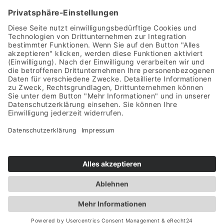
Downloads
Kontakt
IHR ANLIEGEN IST UNS WICHTIG
Fragen oder Probleme mit einer Lieferung? Sprechen
Sie uns an—wir melden uns umgehend bei Ihnen
zurück.
Nachricht schreiben
© 2026 DieFra Light GmbH
Impressum
Datenschutz
AGB