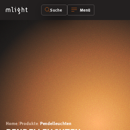
Suche
Menü
Home
/
Produkte
/
Pendelleuchten