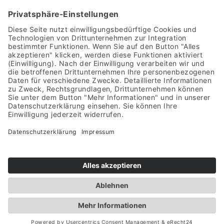
Abonniere Sie
Folgen Sie
uns auf
uns auf
YouTube
Instagram
DieFra Light GmbH Im- und Export
Trinidadstr. 28
D-27356
Rotenburg
Montag–Donnerstag
07:30 bis 16:30 Uhr
Freitags
07:30 bis 13:00 Uhr
Produkte
Referenzen
Sanierung