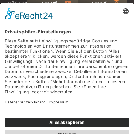
uns auf
uns auf
YouTube
Instagram
DieFra Light GmbH Im- und Export
Trinidadstr. 28
D-27356
Rotenburg
Montag–Donnerstag
07:30 bis 16:30 Uhr
Freitags
07:30 bis 13:00 Uhr
Produkte
Referenzen
Sanierung
Über uns